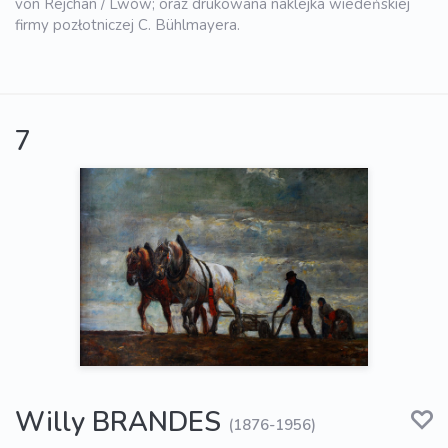
von Rejchan / Lwów; oraz drukowana naklejka wiedeńskiej
firmy pozłotniczej C. Bühlmayera.
7
Willy BRANDES
(1876-1956)