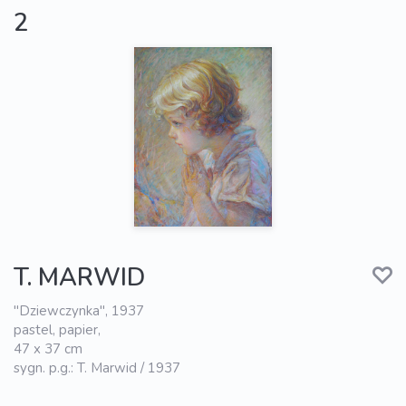
2
T. MARWID
"Dziewczynka", 1937
pastel, papier,
47 x 37 cm
sygn. p.g.: T. Marwid / 1937