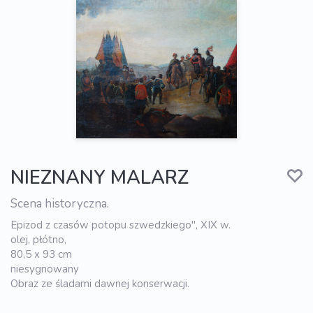
NIEZNANY MALARZ
Scena historyczna.
Epizod z czasów potopu szwedzkiego", XIX w.
olej, płótno,
80,5 x 93 cm
niesygnowany
Obraz ze śladami dawnej konserwacji.