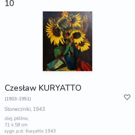
10
Czesław KURYATTO
(1903-1951)
Słoneczniki, 1943
olej, płótno,
71 x 58 cm
sygn. p.d.: Kuryatto 1943