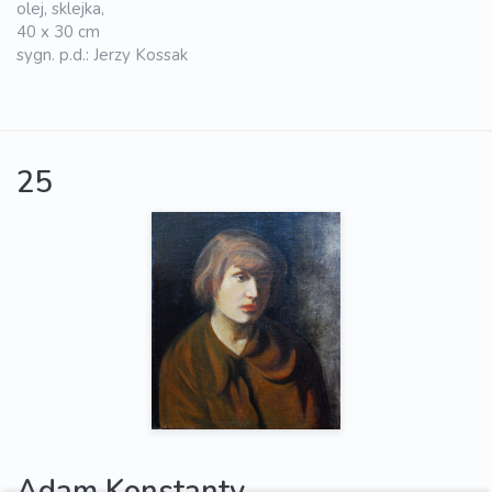
olej, sklejka,
40 x 30 cm
sygn. p.d.: Jerzy Kossak
25
Adam Konstanty