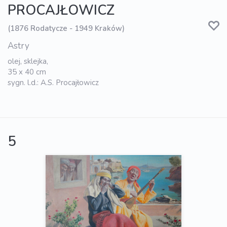
PROCAJŁOWICZ
(1876 Rodatycze - 1949 Kraków)
Astry
olej, sklejka,
35 x 40 cm
sygn. l.d.: A.S. Procajłowicz
5