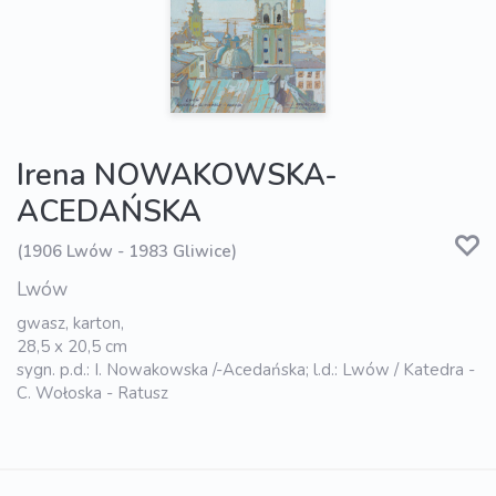
Irena NOWAKOWSKA-
ACEDAŃSKA
(1906 Lwów - 1983 Gliwice)
Lwów
gwasz, karton,
28,5 x 20,5 cm
sygn. p.d.: I. Nowakowska /-Acedańska; l.d.: Lwów / Katedra -
C. Wołoska - Ratusz