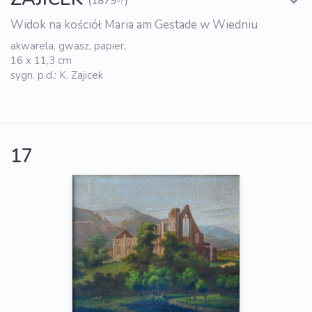
(1879-?)
Widok na kościół Maria am Gestade w Wiedniu
akwarela, gwasz, papier,
16 x 11,3 cm
sygn. p.d.: K. Zajicek
17