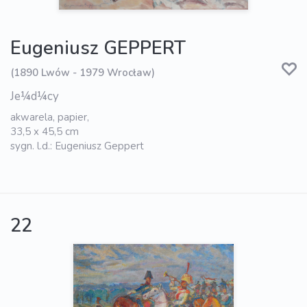
Eugeniusz GEPPERT
(1890 Lwów - 1979 Wrocław)
Je¼d¼cy
akwarela, papier,
33,5 x 45,5 cm
sygn. l.d.: Eugeniusz Geppert
22