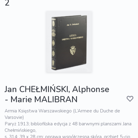
2
Jan CHEŁMIŃSKI, Alphonse
- Marie MALIBRAN
Armia Księstwa Warszawskiego (L’Armee du Duche de
Varsovie)
Paryż 1913; bibliofilska edycja z 48 barwnymi planszami Jana
Chełmińskiego,
s. 314; 39 x 28 cm; oprawa współczesna skóra, grzbiet 5-cio