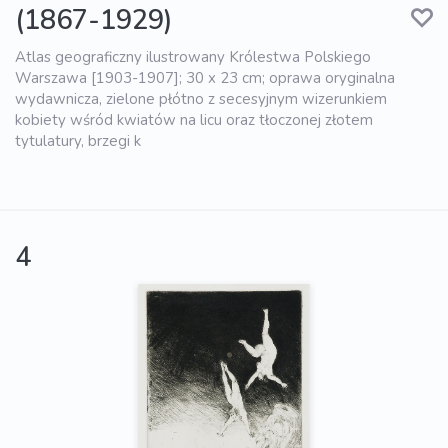
(1867-1929)
Atlas geograficzny ilustrowany Królestwa Polskiego
Warszawa [1903-1907]; 30 x 23 cm; oprawa oryginalna
wydawnicza, zielone płótno z secesyjnym wizerunkiem
kobiety wśród kwiatów na licu oraz tłoczonej złotem
tytulatury, brzegi k
4