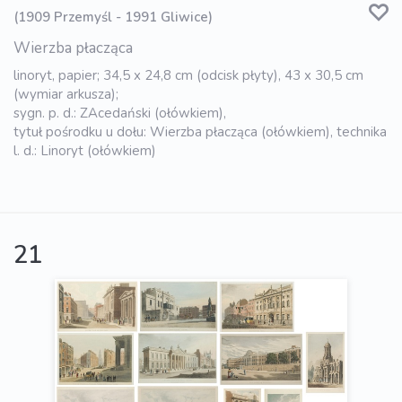
(1909 Przemyśl - 1991 Gliwice)
Wierzba płacząca
linoryt, papier; 34,5 x 24,8 cm (odcisk płyty), 43 x 30,5 cm
(wymiar arkusza);
sygn. p. d.: ZAcedański (ołówkiem),
tytuł pośrodku u dołu: Wierzba płacząca (ołówkiem), technika
l. d.: Linoryt (ołówkiem)
21