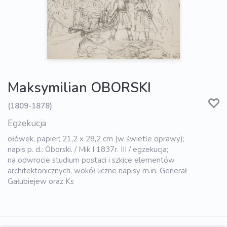
Maksymilian OBORSKI
(1809-1878)
Egzekucja
ołówek, papier; 21,2 x 28,2 cm (w świetle oprawy);
napis p. d.: Oborski. / Mik I 1837r. III / egzekucja;
na odwrocie studium postaci i szkice elementów
architektonicznych, wokół liczne napisy m.in. Generał
Gałubiejew oraz Ks