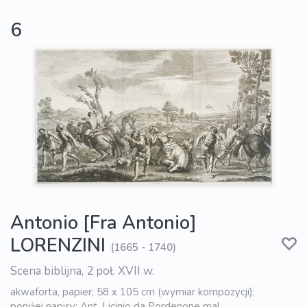
6
Antonio [Fra Antonio]
LORENZINI
(1665 - 1740)
Scena biblijna, 2 poł. XVII w.
akwaforta, papier; 58 x 105 cm (wymiar kompozycji);
poniżej napisy: Ant. Licinio da Pordenone mal.,