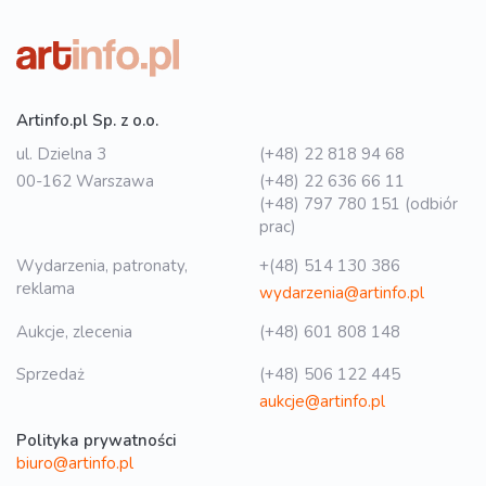
Artinfo.pl Sp. z o.o.
ul. Dzielna 3
(+48) 22 818 94 68
00-162 Warszawa
(+48) 22 636 66 11
(+48) 797 780 151 (odbiór
prac)
Wydarzenia, patronaty,
+(48) 514 130 386
reklama
wydarzenia@artinfo.pl
Aukcje, zlecenia
(+48) 601 808 148
Sprzedaż
(+48) 506 122 445
aukcje@artinfo.pl
Polityka prywatności
biuro@artinfo.pl