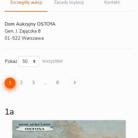
Szczegóły aukcji
Zasady licytacji
Kontakt
Dom Aukcyjny OSTOYA
Gen. J. Zajączka 8
01-522 Warszawa
Pokaż
wszystkie
2
3
...
8
1
1a