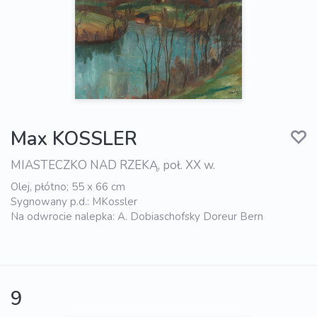
Max KOSSLER
MIASTECZKO NAD RZEKĄ, poł. XX w.
Olej, płótno; 55 x 66 cm
Sygnowany p.d.: MKossler
Na odwrocie nalepka: A. Dobiaschofsky Doreur Bern
9