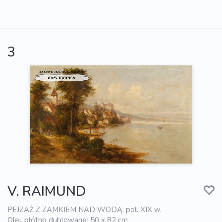
3
V. RAIMUND
PEJZAŻ Z ZAMKIEM NAD WODĄ, poł. XIX w.
Olej, płótno dublowane; 50 x 82 cm