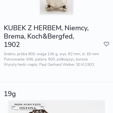
KUBEK Z HERBEM, Niemcy,
Brema, Koch&Bergfed,
1902
Srebro, próba 800; waga 106 g, wys. 82 mm, śr. 60 mm
Puncowanie: 696, patera, 800, półksiężyc, korona
Wyryty herb i napis: Paul Gerhard Weber 30.VI.1903
19g