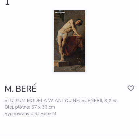
1
M. BERÉ
STUDIUM MODELA W ANTYCZNEJ SCENERII, XIX w.
Olej, płótno; 67 x 36 cm
Sygnowany p.d.: Beré M