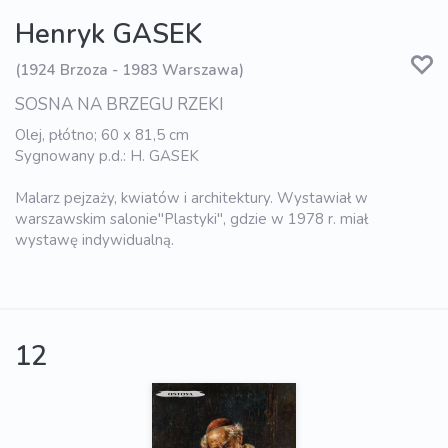
Henryk GASEK
(1924 Brzoza - 1983 Warszawa)
SOSNA NA BRZEGU RZEKI
Olej, płótno; 60 x 81,5 cm
Sygnowany p.d.: H. GASEK
Malarz pejzaży, kwiatów i architektury. Wystawiał w
warszawskim salonie"Plastyki", gdzie w 1978 r. miał
wystawę indywidualną.
12