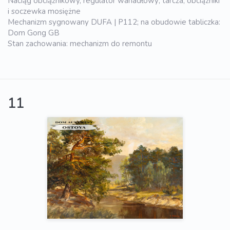
Naciąg obciążnikowy, regulator wahadłowy; tarcza, obciążniki
i soczewka mosiężne
Mechanizm sygnowany DUFA | P112; na obudowie tabliczka:
Dom Gong GB
Stan zachowania: mechanizm do remontu
11