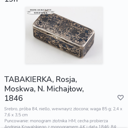
TABAKIERKA, Rosja,
Moskwa, N. Michajłow,
1846
Srebro, próba 84, niello, wewnayrz złocona; waga 85 g; 2,4 x
7,6 x 3,5 cm
Puncowanie: monogram złotnika HM; cecha probierza
Andrieja Kowalskiego z monogramem AK i datą 1846; 84;