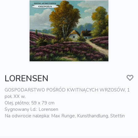
LORENSEN
GOSPODARSTWO POŚRÓD KWITNĄCYCH WRZOSÓW, 1
poł. XX w.
Olej, płótno; 59 x 79 cm
Sygnowany l.d.: Lorensen
Na odwrocie nalepka: Max Runge, Kunsthandlung, Stettin