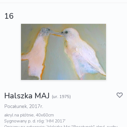
16
Halszka MAJ
(ur. 1975)
Pocałunek, 2017r.
akryl na płótnie, 40x60cm
Sygnowany p. d. róg: ‘HM 2017’