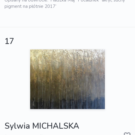
Opisany na odwrocie: ‘Halszka Maj "Pocałunek" akryl, suchy
pigment na płótnie 2017’
17
Sylwia MICHALSKA