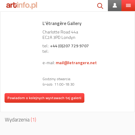
L'étrangère Gallery
Charlotte Road 44a
EC2A 3PD Londyn
tel.:
+44 (0)207 729 9707
tel.:
e-mail:
mail@letrangere.net
Godziny otwarcia:
śr-sob: 11:00-18:30
Powiadom o kolejnych wystawach tej galerii
Wydarzenia
(1)