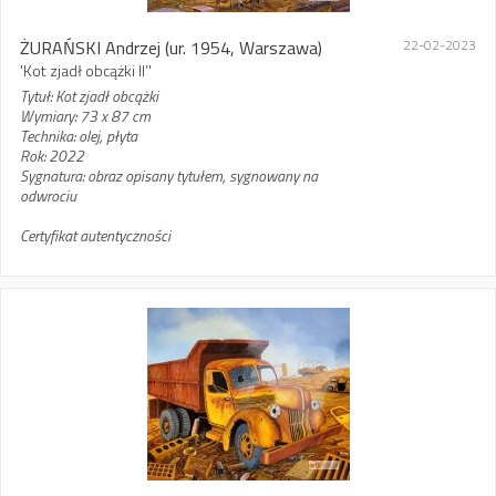
ŻURAŃSKI Andrzej
(ur. 1954, Warszawa)
22-02-2023
'Kot zjadł obcążki II’'
Tytuł: Kot zjadł obcążki
Wymiary: 73 x 87 cm
Technika: olej, płyta
Rok: 2022
Sygnatura: obraz opisany tytułem, sygnowany na
odwrociu
Certyfikat autentyczności