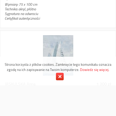
Wymiary: 75 x 100 cm
Technika: akryl, płótno
Sygnatura: na odwrociu
Certyfikat autentyczności
Strona korzysta z plików cookies. Zamknięcie tego komunikatu oznacza
zgodę na ich zapisywanie na Twoim komputerze.
Dowiedz się więcej.
JASKULSKA Anna
1 300 zł
'Żagle'
25-04-2023
Tytuł: Żagle
Wymiary: 50 x 38 cm
Technika: akryl, płótno
Sygnatura: na odwrociu