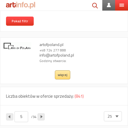
Pokaż filtr
artofpoland.pl
+48 724 277 888
info@artofpoland.pl
Godziny otwarcia:
więcej
Liczba obiektów w ofercie sprzedaży:
(841)
25
/34