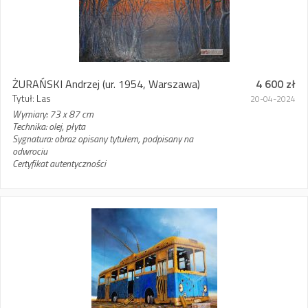
ŻURAŃSKI Andrzej
(ur. 1954, Warszawa)
4 600 zł
Tytuł: Las
20-04-2024
Wymiary: 73 x 87 cm
Technika: olej, płyta
Sygnatura: obraz opisany tytułem, podpisany na
odwrociu
Certyfikat autentyczności