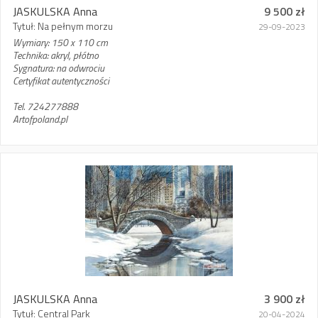
JASKULSKA Anna
9 500 zł
Tytuł: Na pełnym morzu
29-09-2023
Wymiary: 150 x 110 cm
Technika: akryl, płótno
Sygnatura: na odwrociu
Certyfikat autentyczności
Tel. 724277888
Artofpoland.pl
JASKULSKA Anna
3 900 zł
Tytuł: Central Park
20-04-2024