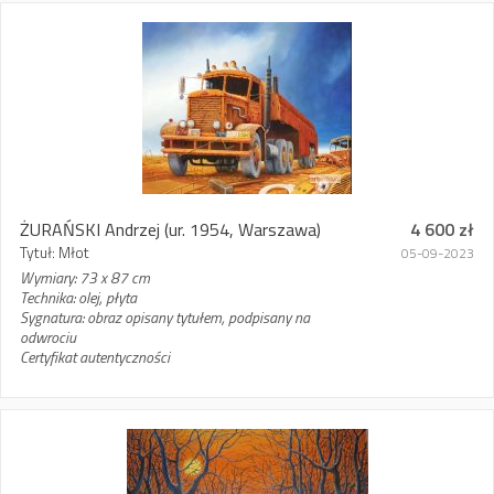
ŻURAŃSKI Andrzej
(ur. 1954, Warszawa)
4 600 zł
Tytuł: Młot
05-09-2023
Wymiary: 73 x 87 cm
Technika: olej, płyta
Sygnatura: obraz opisany tytułem, podpisany na
odwrociu
Certyfikat autentyczności