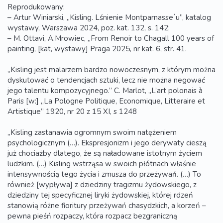
Reprodukowany:
– Artur Winiarski, „Kisling. Lśnienie Montparnasse`u”, katalog
wystawy, Warszawa 2024, poz. kat. 132, s. 142;
– M. Ottavi, A.Mrowiec, „From Renoir to Chagall 100 years of
painting, [kat, wystawy] Praga 2025, nr kat. 6, str. 41.
„Kisling jest malarzem bardzo nowoczesnym, z którym można
dyskutować o tendencjach sztuki, lecz nie można negować
jego talentu kompozycyjnego.” C. Marlot, „L’art polonais à
Paris [w:] „La Pologne Politique, Economique, Litteraire et
Artistique” 1920, nr 20 z 15 XI, s 1248
„Kisling zastanawia ogromnym swoim natężeniem
psychologicznym (…). Ekspresjonizm i jego derywaty cieszą
już chociażby dlatego, że są naładowane istotnym życiem
ludzkim. (…) Kisling wstrząsa w swoich płótnach właśnie
intensywnością tego życia i zmusza do przeżywań. (…) To
również [wypływa] z dziedziny tragizmu żydowskiego, z
dziedziny tej specyficznej liryki żydowskiej, której rdzeń
stanowią różne fioritury przeżywań chasydzkich, a korzeń –
pewna pieśń rozpaczy, która rozpacz bezgraniczną