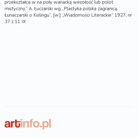
przekształca w na poły wariacką wesołość lub polot
mistyczny.” A. Łuczarski wg „Plastyka polska zagranicą.
Łunaczarski o Kislingu”, [w:] „Wiadomości Literackie” 1927, nr
37 z 11 IX