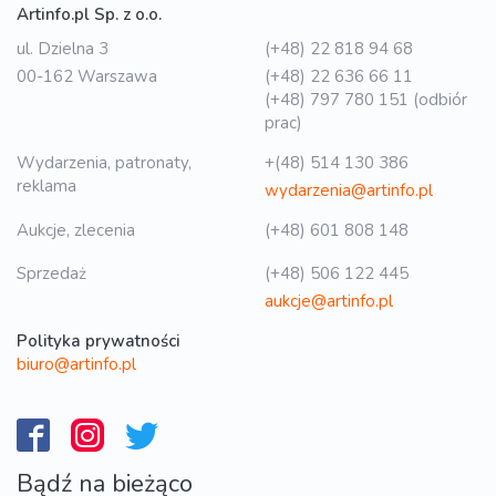
Artinfo.pl Sp. z o.o.
ul. Dzielna 3
(+48) 22 818 94 68
00-162 Warszawa
(+48) 22 636 66 11
(+48) 797 780 151 (odbiór
prac)
Wydarzenia, patronaty,
+(48) 514 130 386
reklama
wydarzenia@artinfo.pl
Aukcje, zlecenia
(+48) 601 808 148
Sprzedaż
(+48) 506 122 445
aukcje@artinfo.pl
Polityka prywatności
biuro@artinfo.pl
Bądź na bieżąco