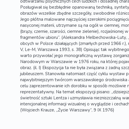
odtwarzaniu psychicznych cech ludzkich i dosadnej char
Posługiwał się bezbłędnie opanowaną techniką, syntety
obrazów wszelkie zbędne szczegóły, swobodnie różnic
Jego płótna malowane najczęściej szerokimi pociągnięci
nasyconej materii, utrzymane są na ogół w ciemnej, mo
(brązy, czernie, szarości, ciemne zielenie), rozjaśnionej w
fragmentów ubioru”. (Aleksandra Melbechowska-Luty, „S
obcych w Polsce działających (zmarłych przed 1966 r.), ma
V, Le-M, Warszawa 1993, s. 38) Opisując tak wybitnego 
warto przywołać jego monograficzną wystawę zorga
Narodowym w Warszawie w 1976 roku, na której pojaw
obraz. (il. I) Ekspozycja ta nie była związana z żadną szc
jubileuszem. Stanowiła natomiast część cyklu wystaw 
najwybitniejszym twórcom warszawskiego środowiska a
celu zaprezentowanie ich dorobku w sposób możliwie naj
reprezentatywny. Na temat ekspozycji pisano: „dzisie
świetność sztuki Lentza i uzmysławia niezniszczalną war
intencjonalnej informacji wizualnej o wyglądzie i cecha
(Wojciech Krauze, „Życie Warszawy”, 9 IX 1976)