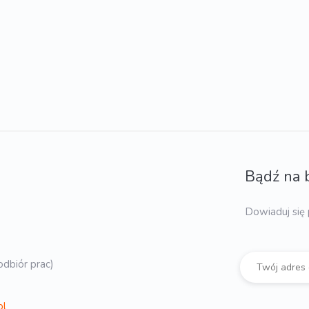
Bądź na 
Dowiaduj się 
dbiór prac)
pl