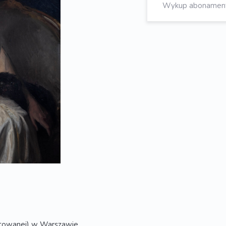
Wykup abonament, 
retowanej) w Warszawie