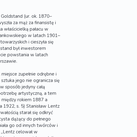
 Goldstand (ur. ok. 1870–
szła za mąż za finansistę i
 właścicielką pałacu w
Jankowskiego w latach 1901–
warzyskich i cieszyła się
dstand był inwestorem
cie powstania w latach
rszawie.
 miejsce zupełnie odrębne i
 sztuka jego nie ogranicza się
 w sposób jedyny całą
potrzebę artystyczną, a tem
 między rokiem 1887 a
 1922, s. 5) Stanisław Lentz
ałością starał się odkryć
rtysta dążący do pełnego
iała go od innych twórców i
 „Lentz celował w