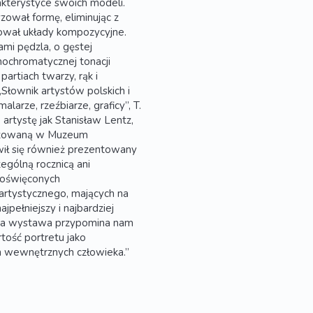
akterystyce swoich modeli.
zował formę, eliminując z
ował układy kompozycyjne.
ami pędzla, o gęstej
nochromatycznej tonacji
 partiach twarzy, rąk i
łownik artystów polskich i
larze, rzeźbiarze, graficy”, T.
artystę jak Stanisław Lentz,
nizowaną w Muzeum
ił się również prezentowany
zególną rocznicą ani
poświęconych
rtystycznego, mających na
pełniejszy i najbardziej
jsza wystawa przypomina nam
tość portretu jako
ch wewnętrznych człowieka.”