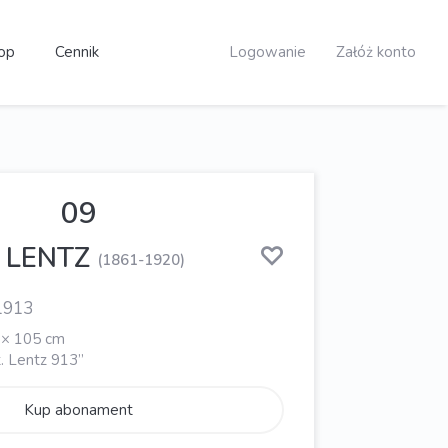
op
Cennik
Logowanie
Załóż konto
09
w LENTZ
(1861-1920)
 1913
5 × 105 cm
St. Lentz 913”
Kup abonament