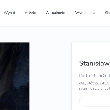
Wyniki
Artyści
Aktualności
Wydarzenia
Sh
Stanisła
Portret Pani G.,
olej, płótno, 145,
sygn. i dat. l. d.: „