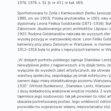
1976, 1976, s. 51 (il. nr 43 ), nr kat. I/65;
Sportretowana to Zofia z Karnkowskich (herbu Junosza)
1880, zm. po 1903). Polska arystokratka, w 1901 roku wy
dyplomatę Leona Feliksa Goldstanda (1871–1926). Była
Zaborowie, zbudowanego przez architektów Lilpopa i 
1903. Rodzina Goldstandów należała do wyższych sfer to
wysoką pozycją w warszawskiej elicie. Leon Feliks Gol
kamienicy przy placu Zielonym w Warszawie, w momen
1912–1916 była to jedna z najwyższych kamienic w Wa
„W dziejach portretu polskiego zajmuje Stanisław Lentz
niewątpliwie jedno z najpierwszych, a to dzięki temu, że
wyłącznie do wysokich zalet artystycznych, ale utrwala
warstwę społeczną, zaspokajając jej smak estetyczny i 
samem dając miarę intelektualnego poziomu Warszawy
1920.” (Witold Bunikiewicz, „Stanisław Lentz, Warszawa
z dużą dokładnością analizował wnętrze modela. Z wytrw
tajemnice jego osobowości, tak jak powinien to robić a
ukazania portretowanej postaci. Jego wnikliwość odróżn
pozwoliła mu wypracować własny, niepowtarzalny styl.