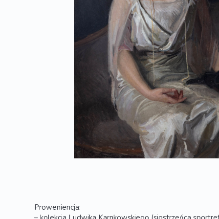
Proweniencja:
– kolekcja Ludwika Karnkowskiego (siostrzeńca sport