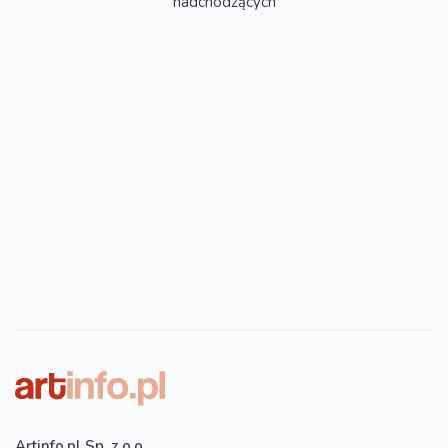
nadchodzących
Artinfo.pl Sp. z o.o.