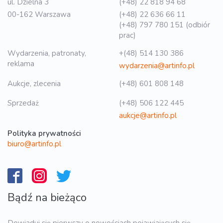
ul. Dzielna 3
(+48) 22 818 94 68
00-162 Warszawa
(+48) 22 636 66 11
(+48) 797 780 151 (odbiór
prac)
Wydarzenia, patronaty,
+(48) 514 130 386
reklama
wydarzenia@artinfo.pl
Aukcje, zlecenia
(+48) 601 808 148
Sprzedaż
(+48) 506 122 445
aukcje@artinfo.pl
Polityka prywatności
biuro@artinfo.pl
Bądź na bieżąco