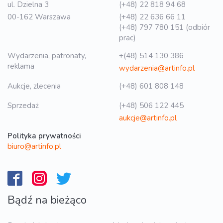
ul. Dzielna 3
(+48) 22 818 94 68
00-162 Warszawa
(+48) 22 636 66 11
(+48) 797 780 151 (odbiór
prac)
Wydarzenia, patronaty,
+(48) 514 130 386
reklama
wydarzenia@artinfo.pl
Aukcje, zlecenia
(+48) 601 808 148
Sprzedaż
(+48) 506 122 445
aukcje@artinfo.pl
Polityka prywatności
biuro@artinfo.pl
Bądź na bieżąco