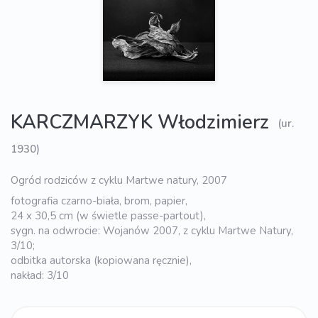
KARCZMARZYK Włodzimierz
(ur.
1930)
Ogród rodziców z cyklu Martwe natury, 2007
fotografia czarno-biała, brom, papier,
24 x 30,5 cm (w świetle passe-partout),
sygn. na odwrocie: Wojanów 2007, z cyklu Martwe Natury,
3/10;
odbitka autorska (kopiowana ręcznie),
nakład: 3/10