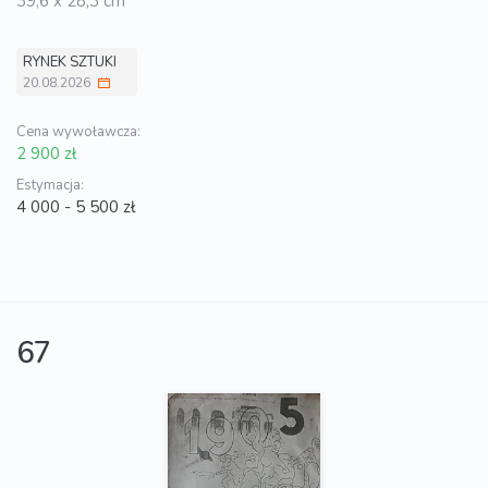
39,6 x 28,3 cm
RYNEK SZTUKI
20.08.2026
Cena wywoławcza:
2 900 zł
Estymacja:
4 000 - 5 500 zł
67