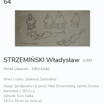
64
STRZEMIŃSKI Władysław
(1893
Mińsk Litewski - 1952 Łódź)
Wieś z cyklu „Białoruś Zachodnia”
nsygn. (podpisany l.d. przez Nikę Strzemińską, opinia Zenobii
Karnickiej z 2012 r.),
ołówek, tusz, kalka,
16,5 x 34 cm (w św.p-p)