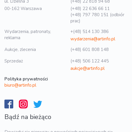
ul. Dzielna 3
(+48) 22 818 94 68
00-162 Warszawa
(+48) 22 636 66 11
(+48) 797 780 151 (odbiór
prac)
Wydarzenia, patronaty,
+(48) 514 130 386
reklama
wydarzenia@artinfo.pl
Aukcje, zlecenia
(+48) 601 808 148
Sprzedaż
(+48) 506 122 445
aukcje@artinfo.pl
Polityka prywatności
biuro@artinfo.pl
Bądź na bieżąco