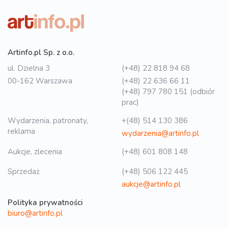
Artinfo.pl Sp. z o.o.
ul. Dzielna 3
(+48) 22 818 94 68
00-162 Warszawa
(+48) 22 636 66 11
(+48) 797 780 151 (odbiór
prac)
Wydarzenia, patronaty,
+(48) 514 130 386
reklama
wydarzenia@artinfo.pl
Aukcje, zlecenia
(+48) 601 808 148
Sprzedaż
(+48) 506 122 445
aukcje@artinfo.pl
Polityka prywatności
biuro@artinfo.pl