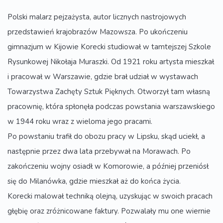
Polski malarz pejzażysta, autor licznych nastrojowych
przedstawień krajobrazów Mazowsza. Po ukończeniu
gimnazjum w Kijowie Korecki studiował w tamtejszej Szkole
Rysunkowej Nikołaja Muraszki. Od 1921 roku artysta mieszkał
i pracował w Warszawie, gdzie brał udział w wystawach
Towarzystwa Zachęty Sztuk Pięknych. Otworzył tam własną
pracownię, która spłonęła podczas powstania warszawskiego
w 1944 roku wraz z wieloma jego pracami.
Po powstaniu trafił do obozu pracy w Lipsku, skąd uciekł, a
następnie przez dwa lata przebywał na Morawach. Po
zakończeniu wojny osiadł w Komorowie, a później przeniósł
się do Milanówka, gdzie mieszkał aż do końca życia.
Korecki malował techniką olejną, uzyskując w swoich pracach
głębię oraz zróżnicowane faktury. Pozwalały mu one wiernie