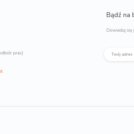
Bądź na 
Dowiaduj się 
dbiór prac)
pl