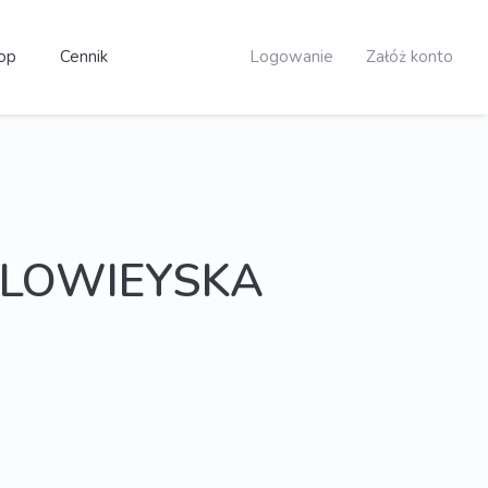
op
Cennik
Logowanie
Załóż konto
ELOWIEYSKA