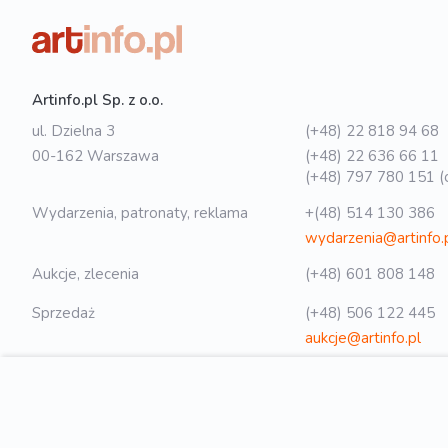
Artinfo.pl Sp. z o.o.
ul. Dzielna 3
(+48) 22 818 94 68
00-162 Warszawa
(+48) 22 636 66 11
(+48) 797 780 151 (o
Wydarzenia, patronaty, reklama
+(48) 514 130 386
wydarzenia@artinfo.
Aukcje, zlecenia
(+48) 601 808 148
Sprzedaż
(+48) 506 122 445
aukcje@artinfo.pl
Polityka prywatności
biuro@artinfo.pl