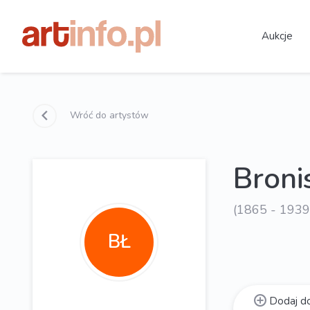
Aukcje
Wróć do artystów
Bron
(1865 - 1939
BŁ
Dodaj do