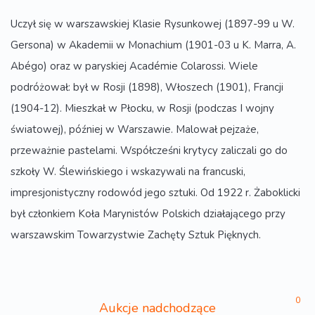
Uczył się w warszawskiej Klasie Rysunkowej (1897-99 u W.
Gersona) w Akademii w Monachium (1901-03 u K. Marra, A.
Abégo) oraz w paryskiej Académie Colarossi. Wiele
podróżował: był w Rosji (1898), Włoszech (1901), Francji
(1904-12). Mieszkał w Płocku, w Rosji (podczas I wojny
światowej), później w Warszawie. Malował pejzaże,
przeważnie pastelami. Współcześni krytycy zaliczali go do
szkoły W. Ślewińskiego i wskazywali na francuski,
impresjonistyczny rodowód jego sztuki. Od 1922 r. Żaboklicki
był członkiem Koła Marynistów Polskich działającego przy
warszawskim Towarzystwie Zachęty Sztuk Pięknych.
0
Aukcje nadchodzące