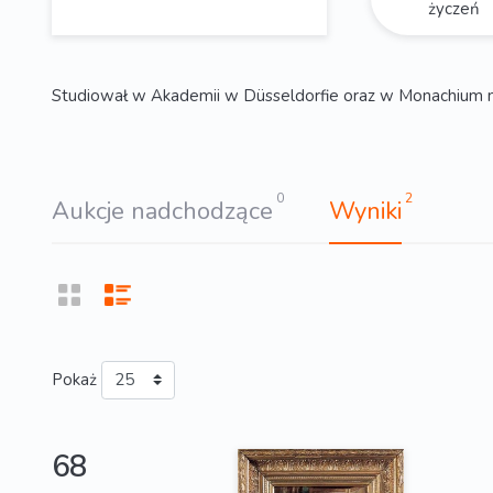
życzeń
Studiował w Akademii w Düsseldorfie oraz w Monachium m.in
0
2
Aukcje nadchodzące
Wyniki
Pokaż
68