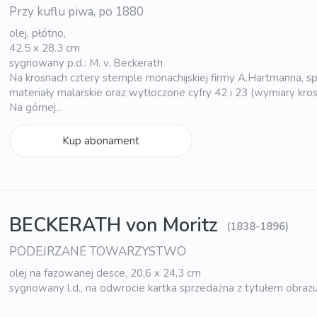
Przy kuflu piwa, po 1880
olej, płótno,
42.5 x 28.3 cm
sygnowany p.d.: M. v. Beckerath
Na krosnach cztery stemple monachijskiej firmy A.Hartmanna, sp
materiały malarskie oraz wytłoczone cyfry 42 i 23 (wymiary kros
Na górnej...
Kup abonament
BECKERATH von Moritz
(1838-1896)
PODEJRZANE TOWARZYSTWO
olej na fazowanej desce, 20,6 x 24,3 cm
sygnowany l.d., na odwrocie kartka sprzedażna z tytułem obraz