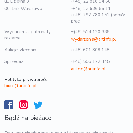
ul. Dzielna 3
(+48) 22 818 94 68
00-162 Warszawa
(+48) 22 636 66 11
(+48) 797 780 151 (odbiór
prac)
Wydarzenia, patronaty,
+(48) 514 130 386
reklama
wydarzenia@artinfo.pl
Aukcje, zlecenia
(+48) 601 808 148
Sprzedaż
(+48) 506 122 445
aukcje@artinfo.pl
Polityka prywatności
biuro@artinfo.pl
Bądź na bieżąco