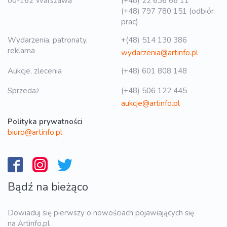
00-162 Warszawa
(+48) 22 636 66 11
(+48) 797 780 151 (odbiór
prac)
Wydarzenia, patronaty,
+(48) 514 130 386
reklama
wydarzenia@artinfo.pl
Aukcje, zlecenia
(+48) 601 808 148
Sprzedaż
(+48) 506 122 445
aukcje@artinfo.pl
Polityka prywatności
biuro@artinfo.pl
Bądź na bieżąco
Dowiaduj się pierwszy o nowościach pojawiających się
na Artinfo.pl