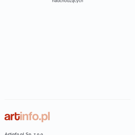
nadchodzących
Artinfo.pl Sp. z o.o.