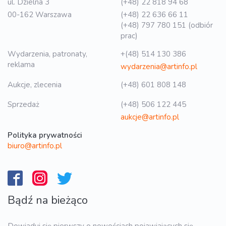
ul. Dzielna 3
(+48) 22 818 94 68
00-162 Warszawa
(+48) 22 636 66 11
(+48) 797 780 151 (odbiór
prac)
Wydarzenia, patronaty,
+(48) 514 130 386
reklama
wydarzenia@artinfo.pl
Aukcje, zlecenia
(+48) 601 808 148
Sprzedaż
(+48) 506 122 445
aukcje@artinfo.pl
Polityka prywatności
biuro@artinfo.pl
Bądź na bieżąco