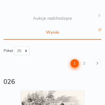
0
Aukcje nadchodzące
27
Wyniki
Pokaż
1
2
026