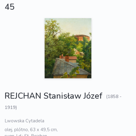
45
REJCHAN Stanisław Józef
(1858 -
1919)
Lwowska Cytadela
olej, plótno, 63 x 49,5 cm,
sygn. l.d.: St. Rejchan