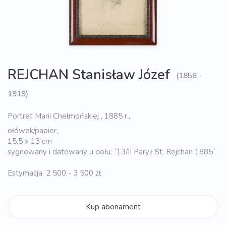
REJCHAN Stanisław Józef
(1858 -
1919)
Portret Marii Chełmońskiej , 1885 r.,
ołówek/papier,
15,5 x 13 cm
sygnowany i datowany u dołu: `13/II Paryż St. Rejchan 1885`
Estymacja: 2 500 - 3 500 zł
Kup abonament