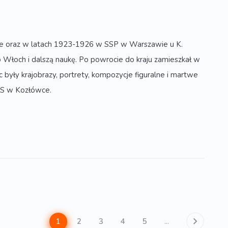
ie oraz w latach 1923-1926 w SSP w Warszawie u K.
 Włoch i dalszą naukę. Po powrocie do kraju zamieszkał w
yły krajobrazy, portrety, kompozycje figuralne i martwe
iS w Kozłówce.
1
2
3
4
5
...