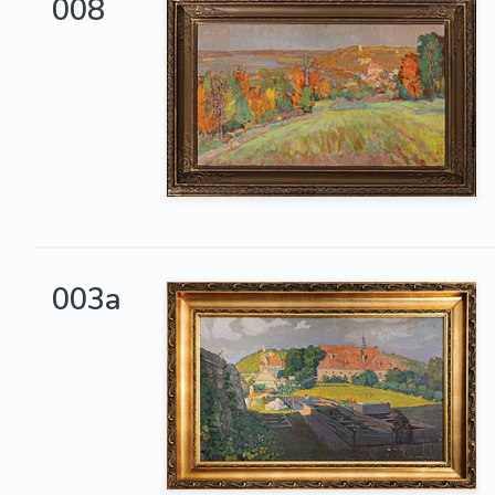
008
003a