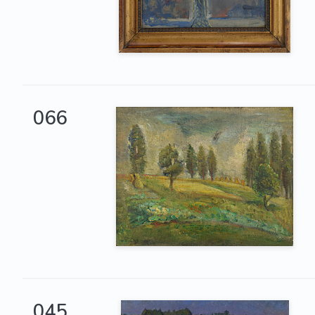
066
045