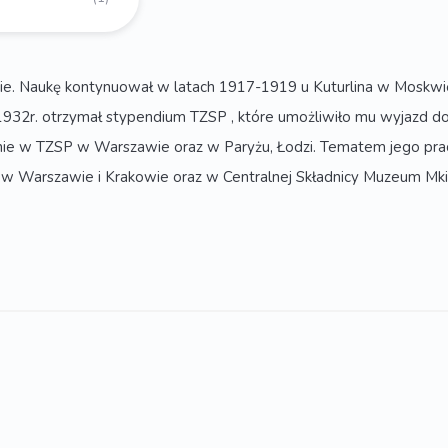
ie. Naukę kontynuował w latach 1917-1919 u Kuturlina w Moskw
1932r. otrzymał stypendium TZSP , które umożliwiło mu wyjazd do
e w TZSP w Warszawie oraz w Paryżu, Łodzi. Tematem jego prac b
 Warszawie i Krakowie oraz w Centralnej Składnicy Muzeum Mk