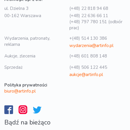
ul. Dzielna 3
(+48) 22 818 94 68
00-162 Warszawa
(+48) 22 636 66 11
(+48) 797 780 151 (odbiór
prac)
Wydarzenia, patronaty,
+(48) 514 130 386
reklama
wydarzenia@artinfo.pl
Aukcje, zlecenia
(+48) 601 808 148
Sprzedaż
(+48) 506 122 445
aukcje@artinfo.pl
Polityka prywatności
biuro@artinfo.pl
Bądź na bieżąco