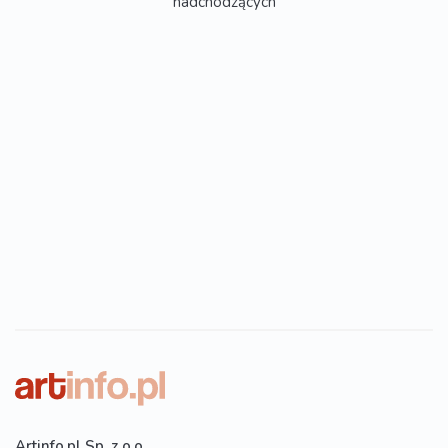
nadchodzących
Artinfo.pl Sp. z o.o.