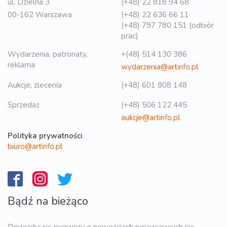
ul. Dzielna 3
(+48) 22 818 94 68
00-162 Warszawa
(+48) 22 636 66 11
(+48) 797 780 151 (odbiór
prac)
Wydarzenia, patronaty,
+(48) 514 130 386
reklama
wydarzenia@artinfo.pl
Aukcje, zlecenia
(+48) 601 808 148
Sprzedaż
(+48) 506 122 445
aukcje@artinfo.pl
Polityka prywatności
biuro@artinfo.pl
Bądź na bieżąco