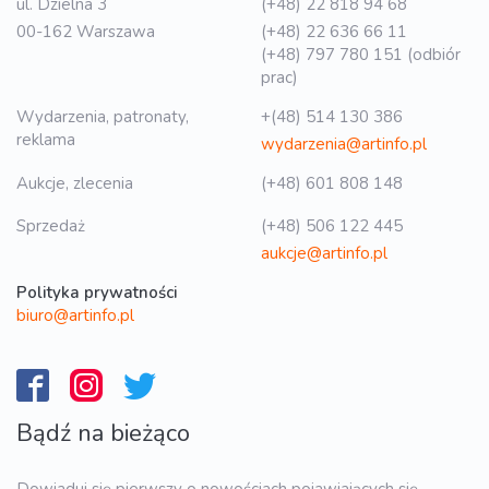
ul. Dzielna 3
(+48) 22 818 94 68
00-162 Warszawa
(+48) 22 636 66 11
(+48) 797 780 151 (odbiór
prac)
Wydarzenia, patronaty,
+(48) 514 130 386
reklama
wydarzenia@artinfo.pl
Aukcje, zlecenia
(+48) 601 808 148
Sprzedaż
(+48) 506 122 445
aukcje@artinfo.pl
Polityka prywatności
biuro@artinfo.pl
Bądź na bieżąco