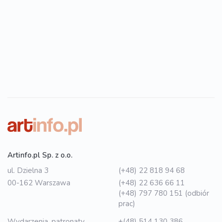
Artinfo.pl Sp. z o.o.
ul. Dzielna 3
(+48) 22 818 94 68
00-162 Warszawa
(+48) 22 636 66 11
(+48) 797 780 151 (odbiór
prac)
Wydarzenia, patronaty,
+(48) 514 130 386