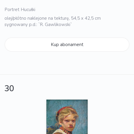
Portret Hucułki
olej/płótno naklejone na tekturę, 54,5 x 42,5 cm
sygnowany p.d.: `R. Gawlikowski`
Kup abonament
30