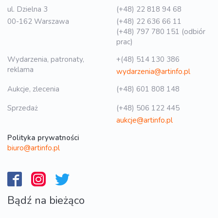
ul. Dzielna 3
(+48) 22 818 94 68
00-162 Warszawa
(+48) 22 636 66 11
(+48) 797 780 151 (odbiór
prac)
Wydarzenia, patronaty,
+(48) 514 130 386
reklama
wydarzenia@artinfo.pl
Aukcje, zlecenia
(+48) 601 808 148
Sprzedaż
(+48) 506 122 445
aukcje@artinfo.pl
Polityka prywatności
biuro@artinfo.pl
Bądź na bieżąco