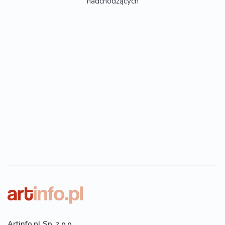
nadchodzących
Artinfo.pl Sp. z o.o.