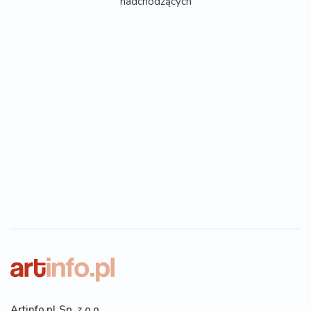
nadchodzących
Artinfo.pl Sp. z o.o.