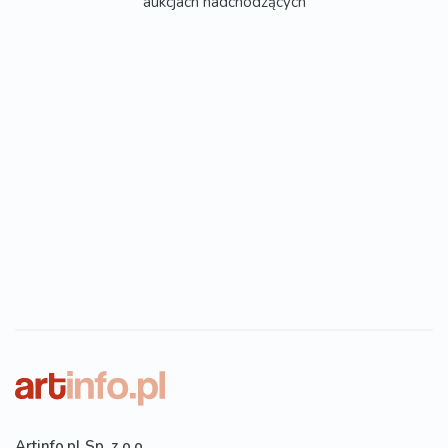
aukcjach nadchodzących
Artinfo.pl Sp. z o.o.