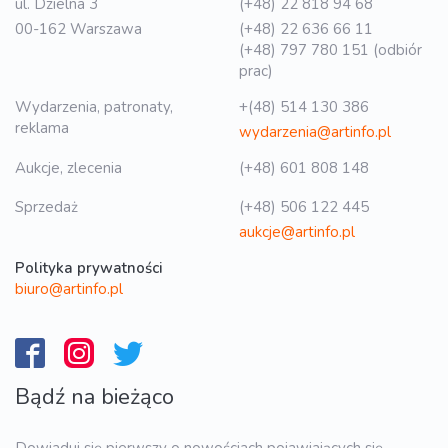
ul. Dzielna 3
(+48) 22 818 94 68
00-162 Warszawa
(+48) 22 636 66 11
(+48) 797 780 151 (odbiór
prac)
Wydarzenia, patronaty,
+(48) 514 130 386
reklama
wydarzenia@artinfo.pl
Aukcje, zlecenia
(+48) 601 808 148
Sprzedaż
(+48) 506 122 445
aukcje@artinfo.pl
Polityka prywatności
biuro@artinfo.pl
Bądź na bieżąco