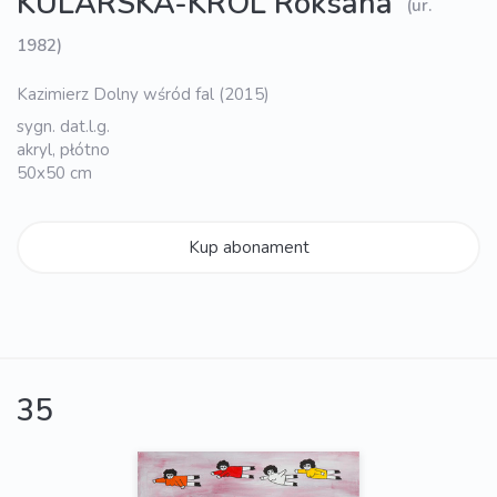
KULARSKA-KRÓL Roksana
(ur.
1982)
Kazimierz Dolny wśród fal (2015)
sygn. dat.l.g.
akryl, płótno
50x50 cm
Kup abonament
35