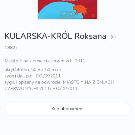
KULARSKA-KRÓL Roksana
(ur.
1982)
Miasto Y na ziemiach czerwonych, 2011
akryl/płótno, 50,5 x 50,5 cm
sygn.i dat. p.d.: R.O./lX/2011
sygn. i opisany na odwrocie: MIASTO Y NA ZIEMIACH
CZERWONYCH/ 2011/ R.O./lX/2011
Kup abonament