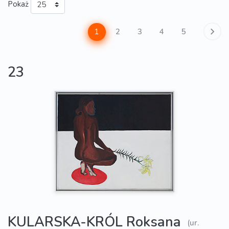
Pokaż
1
2
3
4
5
23
KULARSKA-KRÓL Roksana
(ur.