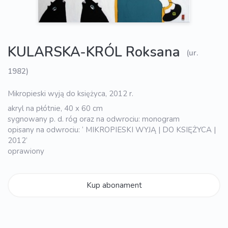
KULARSKA-KRÓL Roksana
(ur.
1982)
Mikropieski wyją do księżyca, 2012 r.
akryl na płótnie, 40 x 60 cm
sygnowany p. d. róg oraz na odwrociu: monogram
opisany na odwrociu: ‘ MIKROPIESKI WYJĄ | DO KSIĘŻYCA |
2012’
oprawiony
Kup abonament