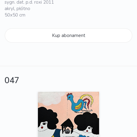
sygn. dat. p.d. roxi 2011
akryl, płótno
50x50 cm
Kup abonament
047