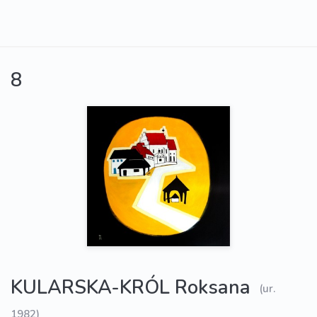
8
KULARSKA-KRÓL Roksana
(ur.
1982)