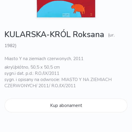
KULARSKA-KRÓL Roksana
(ur.
1982)
Miasto Y na ziemiach czerwonych, 2011
akryl/płótno, 50,5 x 50,5 cm
sygn.i dat. p.d.: R.O./lX/2011
sygn. i opisany na odwrocie: MIASTO Y NA ZIEMIACH
CZERWONYCH/ 2011/ R.O./lX/2011
Kup abonament