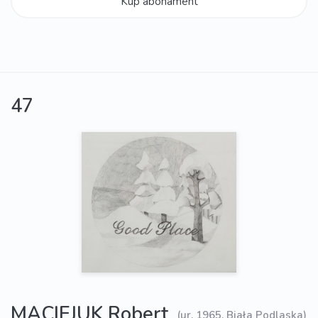
Kup abonament
47
MACIEJUK Robert
(ur. 1965, Biała Podlaska)