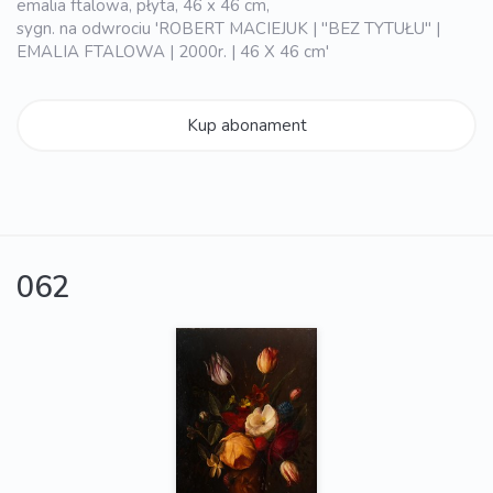
emalia ftalowa, płyta, 46 x 46 cm,
sygn. na odwrociu 'ROBERT MACIEJUK | "BEZ TYTUŁU" |
EMALIA FTALOWA | 2000r. | 46 X 46 cm'
Kup abonament
062