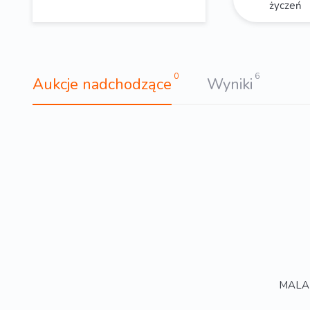
życzeń
0
6
Aukcje nadchodzące
Wyniki
MALARZ