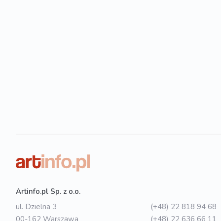
Artinfo.pl Sp. z o.o.
ul. Dzielna 3
(+48) 22 818 94 68
00-162 Warszawa
(+48) 22 636 66 11