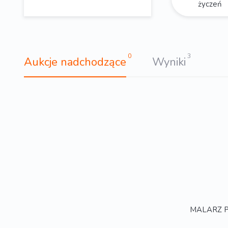
życzeń
0
3
Aukcje nadchodzące
Wyniki
MALARZ PO