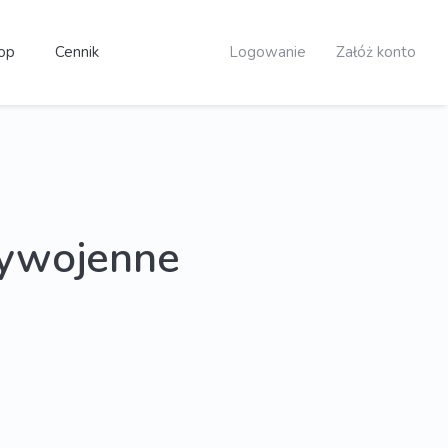
op
Cennik
Logowanie
Załóż konto
zywojenne