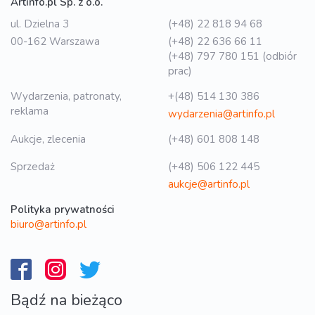
Artinfo.pl Sp. z o.o.
ul. Dzielna 3
(+48) 22 818 94 68
00-162 Warszawa
(+48) 22 636 66 11
(+48) 797 780 151 (odbiór
prac)
Wydarzenia, patronaty,
+(48) 514 130 386
reklama
wydarzenia@artinfo.pl
Aukcje, zlecenia
(+48) 601 808 148
Sprzedaż
(+48) 506 122 445
aukcje@artinfo.pl
Polityka prywatności
biuro@artinfo.pl
Bądź na bieżąco