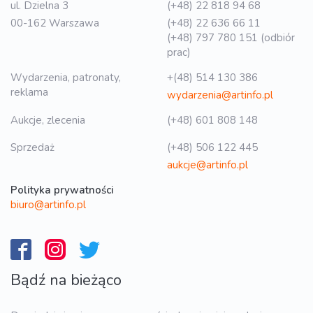
ul. Dzielna 3
(+48) 22 818 94 68
00-162 Warszawa
(+48) 22 636 66 11
(+48) 797 780 151 (odbiór
prac)
Wydarzenia, patronaty,
+(48) 514 130 386
reklama
wydarzenia@artinfo.pl
Aukcje, zlecenia
(+48) 601 808 148
Sprzedaż
(+48) 506 122 445
aukcje@artinfo.pl
Polityka prywatności
biuro@artinfo.pl
Bądź na bieżąco