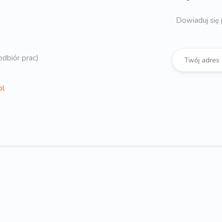
Dowiaduj się 
dbiór prac)
pl