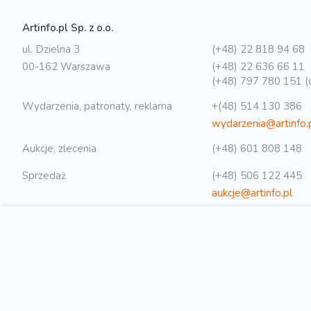
Artinfo.pl Sp. z o.o.
ul. Dzielna 3
(+48) 22 818 94 68
00-162 Warszawa
(+48) 22 636 66 11
(+48) 797 780 151 (o
Wydarzenia, patronaty, reklama
+(48) 514 130 386
wydarzenia@artinfo.
Aukcje, zlecenia
(+48) 601 808 148
Sprzedaż
(+48) 506 122 445
aukcje@artinfo.pl
Polityka prywatności
biuro@artinfo.pl