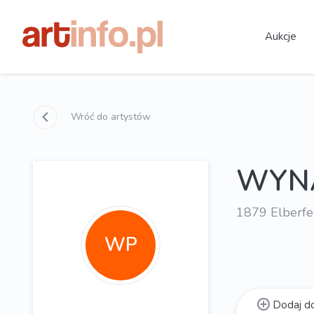
Aukcje
Wróć do artystów
WYNA
1879 Elberfe
WP
Dodaj do