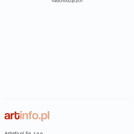
nadchodzących
Artinfo.pl Sp. z o.o.