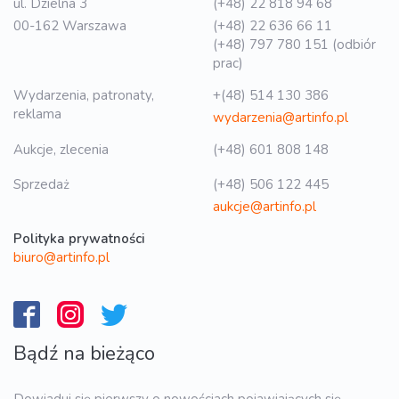
ul. Dzielna 3
(+48) 22 818 94 68
00-162 Warszawa
(+48) 22 636 66 11
(+48) 797 780 151 (odbiór
prac)
Wydarzenia, patronaty,
+(48) 514 130 386
reklama
wydarzenia@artinfo.pl
Aukcje, zlecenia
(+48) 601 808 148
Sprzedaż
(+48) 506 122 445
aukcje@artinfo.pl
Polityka prywatności
biuro@artinfo.pl
Bądź na bieżąco