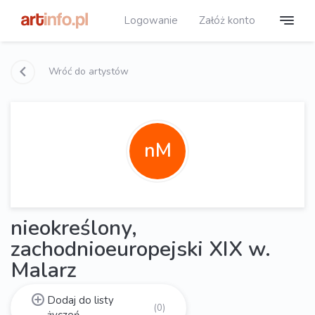
Logowanie
Załóż konto
Wróć do artystów
nM
nieokreślony,
zachodnioeuropejski XIX w.
Malarz
Dodaj do listy
(0)
życzeń