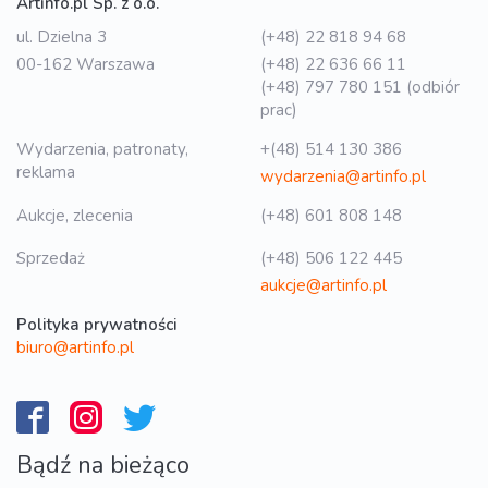
Artinfo.pl Sp. z o.o.
ul. Dzielna 3
(+48) 22 818 94 68
00-162 Warszawa
(+48) 22 636 66 11
(+48) 797 780 151 (odbiór
prac)
Wydarzenia, patronaty,
+(48) 514 130 386
reklama
wydarzenia@artinfo.pl
Aukcje, zlecenia
(+48) 601 808 148
Sprzedaż
(+48) 506 122 445
aukcje@artinfo.pl
Polityka prywatności
biuro@artinfo.pl
Bądź na bieżąco