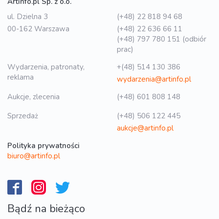
Artinfo.pl Sp. z o.o.
ul. Dzielna 3
(+48) 22 818 94 68
00-162 Warszawa
(+48) 22 636 66 11
(+48) 797 780 151 (odbiór
prac)
Wydarzenia, patronaty,
+(48) 514 130 386
reklama
wydarzenia@artinfo.pl
Aukcje, zlecenia
(+48) 601 808 148
Sprzedaż
(+48) 506 122 445
aukcje@artinfo.pl
Polityka prywatności
biuro@artinfo.pl
Bądź na bieżąco