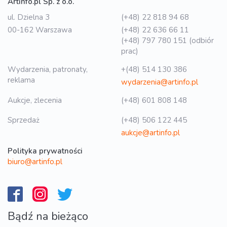
Artinfo.pl Sp. z o.o.
ul. Dzielna 3
(+48) 22 818 94 68
00-162 Warszawa
(+48) 22 636 66 11
(+48) 797 780 151 (odbiór
prac)
Wydarzenia, patronaty,
+(48) 514 130 386
reklama
wydarzenia@artinfo.pl
Aukcje, zlecenia
(+48) 601 808 148
Sprzedaż
(+48) 506 122 445
aukcje@artinfo.pl
Polityka prywatności
biuro@artinfo.pl
Bądź na bieżąco