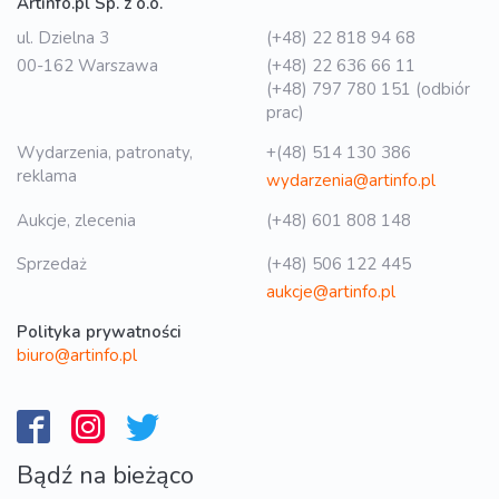
Artinfo.pl Sp. z o.o.
ul. Dzielna 3
(+48) 22 818 94 68
00-162 Warszawa
(+48) 22 636 66 11
(+48) 797 780 151 (odbiór
prac)
Wydarzenia, patronaty,
+(48) 514 130 386
reklama
wydarzenia@artinfo.pl
Aukcje, zlecenia
(+48) 601 808 148
Sprzedaż
(+48) 506 122 445
aukcje@artinfo.pl
Polityka prywatności
biuro@artinfo.pl
Bądź na bieżąco