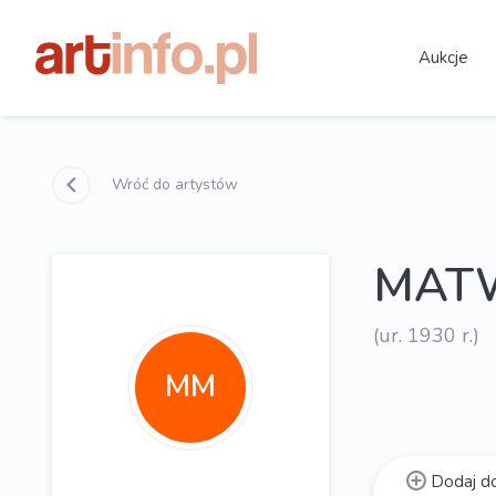
Aukcje
Wróć do artystów
MATW
(ur. 1930 r.)
MM
Dodaj do