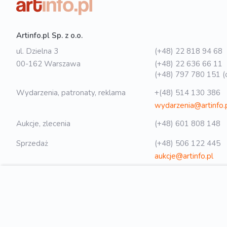
Artinfo.pl Sp. z o.o.
ul. Dzielna 3
(+48) 22 818 94 68
00-162 Warszawa
(+48) 22 636 66 11
(+48) 797 780 151 (o
Wydarzenia, patronaty, reklama
+(48) 514 130 386
wydarzenia@artinfo.
Aukcje, zlecenia
(+48) 601 808 148
Sprzedaż
(+48) 506 122 445
aukcje@artinfo.pl
Polityka prywatności
biuro@artinfo.pl