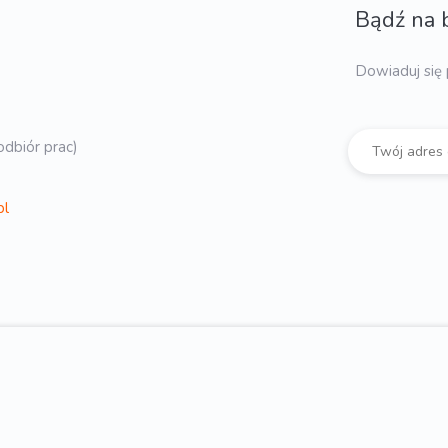
Bądź na 
Dowiaduj się 
dbiór prac)
pl