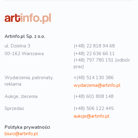
Artinfo.pl Sp. z o.o.
ul. Dzielna 3
(+48) 22 818 94 68
00-162 Warszawa
(+48) 22 636 66 11
(+48) 797 780 151 (odbiór
prac)
Wydarzenia, patronaty,
+(48) 514 130 386
reklama
wydarzenia@artinfo.pl
Aukcje, zlecenia
(+48) 601 808 148
Sprzedaż
(+48) 506 122 445
aukcje@artinfo.pl
Polityka prywatności
biuro@artinfo.pl