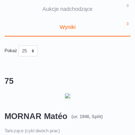
0
Aukcje nadchodzące
3
Wyniki
Pokaż
75
MORNAR Matéo
(ur. 1946, Split)
Tańczące (cykl dwóch prac)